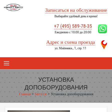
Skip
to
Записаться на обслуживание
content
Выбирайте удобный день и время!
+7 (495) 589-78-35
Ежедневно с 10:00 до 20:00
Адрес и схема проезда
ул. Мнёвники., 1, стр. 11
УСТАНОВКА
ДОПОБОРУДОВАНИЯ
Главная
>
Service
>
Установка допоборудования