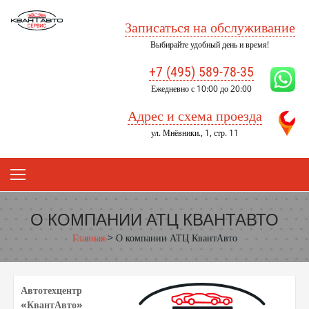
Skip
to
Записаться на обслуживание
content
Выбирайте удобный день и время!
+7 (495) 589-78-35
Ежедневно с 10:00 до 20:00
Адрес и схема проезда
ул. Мнёвники., 1, стр. 11
О КОМПАНИИ АТЦ КВАНТАВТО
Главная
>
О компании АТЦ КвантАвто
Автотехцентр
«Ква
нтАвто»