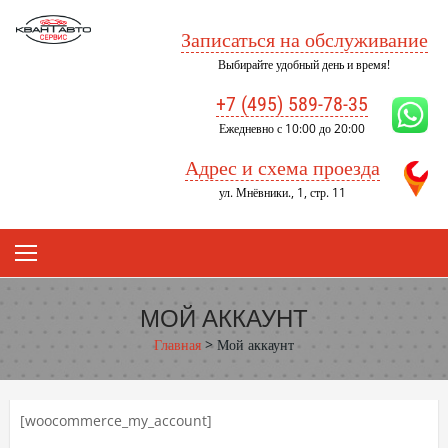
Skip
to
Записаться на обслуживание
content
Выбирайте удобный день и время!
+7 (495) 589-78-35
Ежедневно с 10:00 до 20:00
Адрес и схема проезда
ул. Мнёвники., 1, стр. 11
МОЙ АККАУНТ
Главная
>
Мой аккаунт
[woocommerce_my_account]